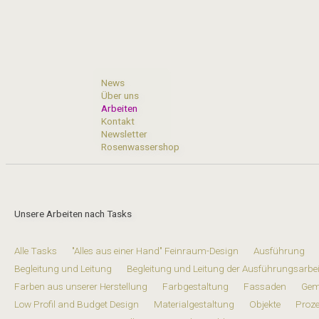
Skip
to
content
News
Über uns
Arbeiten
Kontakt
Newsletter
Rosenwassershop
Unsere Arbeiten nach Tasks
Alle Tasks
"Alles aus einer Hand" Feinraum-Design
Ausführung
Begleitung und Leitung
Begleitung und Leitung der Ausführungsarbe
Farben aus unserer Herstellung
Farbgestaltung
Fassaden
Gem
Low Profil and Budget Design
Materialgestaltung
Objekte
Proze