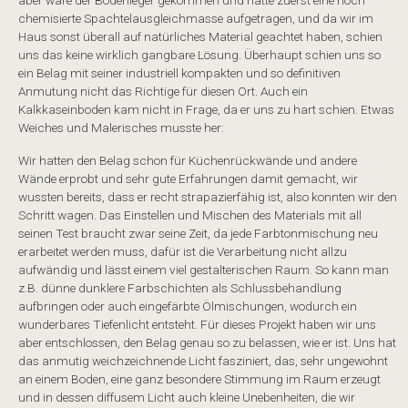
chemisierte Spachtelausgleichmasse aufgetragen, und da wir im
Haus sonst überall auf natürliches Material geachtet haben, schien
uns das keine wirklich gangbare Lösung. Überhaupt schien uns so
ein Belag mit seiner industriell kompakten und so definitiven
Anmutung nicht das Richtige für diesen Ort. Auch ein
Kalkkaseinboden kam nicht in Frage, da er uns zu hart schien. Etwas
Weiches und Malerisches musste her:
Wir hatten den Belag schon für Küchenrückwände und andere
Wände erprobt und sehr gute Erfahrungen damit gemacht, wir
wussten bereits, dass er recht strapazierfähig ist, also konnten wir den
Schritt wagen. Das Einstellen und Mischen des Materials mit all
seinen Test braucht zwar seine Zeit, da jede Farbtonmischung neu
erarbeitet werden muss, dafür ist die Verarbeitung nicht allzu
aufwändig und lässt einem viel gestalterischen Raum. So kann man
z.B. dünne dunklere Farbschichten als Schlussbehandlung
aufbringen oder auch eingefärbte Ölmischungen, wodurch ein
wunderbares Tiefenlicht entsteht. Für dieses Projekt haben wir uns
aber entschlossen, den Belag genau so zu belassen, wie er ist. Uns hat
das anmutig weichzeichnende Licht fasziniert, das, sehr ungewohnt
an einem Boden, eine ganz besondere Stimmung im Raum erzeugt
und in dessen diffusem Licht auch kleine Unebenheiten, die wir