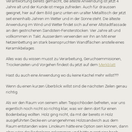
Verantwortung bereits gemacht, die älteste Anwendung ist jetzt 4
Jahre alt und der Kunde ist mega zufrieden. Auch für draussen
geeignet, hier auf dem Bild ganz unten ein uralter Metalltisch der jetzt
seit eineinhalb Jahren im Wetter und in der Sonne steht. Die älteste
Anwendung im Wind und Wetter findet sich auf einer Altstadtfassade
an den gestrichenen Sandstein-Fensterstöcken. Vier Jahre alt und
vollkommen in Takt. Ausserdem verwenden wir ihn an Mit einer
Netzeinbettung an stark beanspruchten Wandflächen anstelle eines
Keramikbelages.
Alles was du wissen musst zu Verarbeitung, Geruchsemmisionen,
Trockenzeiten und Vorgehen findest du jetzt auf dem
Merkblatt
Hast du auch eine Anwendung wo du keine Kachel mehr willst???
Wenn du einen kurzen Überblick willst sind die nächsten Zeilen genau
richtig.
Als wir den Raum von seinem alten Teppichboden befreiten, war uns
eigentlich noch nicht so richtig klar, was wir denn dort für einen
Bodenbelag wollten. Holz ging nicht, da mit der bereits in Holz
ausgeführten Decke ein unangenehmes Holzsandwich aus dem
Raum entstanden wäre. Linoleum hätte eine Option sein können, dann
aber wäre der Bodenleger gekommen und hätte zuerst eine hoch