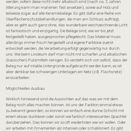
werden, sofern diese nicht mehr alkalisch sind (nach ca. 2 Jahren
Alterung kann man mal einen Test ansetzen), sowie auf Holz und
teilweise sogar auf alte Keramikbeläge. Es gibt dafür eine Reihe von
Oberflächenschutzbehandlungen, die man am Schluss aufträgt,
aber es geht auch ganz ohne, das wunderbare weichzeichnende Licht
ist fantastisch und einzigartig. Die Beläge sind, wie wir bis jetzt
festgestellt haben, ausgesprochen pflegeleicht. Das Material muss
allerdings immer frisch hergestellt und eigene Farbtöne zuerst
entwickelt werden, die Verarbeitung erfolgt gegenwärtig nur durch
uns. Wie beim Linoleum darf man nicht mit scharfen und alkalischen
(basischen) Putzmitteln reinigen. Es versteht sich von selbst, dass der
Belag nur auf intakte Untergründe aufgebracht werden kann, es ist
aber denkbar bei schwierigen Unterlagen ein Netz (z.B. Flachsnetz)
einzuarbeiten.
Möglichkeiten Ausbau
Wirklich hinreisend sind die Aussichten auf das was wir mit dem
Belag noch alles machen können. Ist uns der Farbton einmal etwas
zu bekannt geworden, so können wir einfach eine dünne Schicht mit
einem etwas dunkleren oder sonst wie farblich interessanten Spachtel
darüberziehen. Das können wir so oft wiederholen wie wir wollen. Oder
wir arbeiten mit Ornamenten als Intarsien oder schabloniert. Es gibt