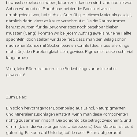
bewusst so belassen haben, kaum zu erkennen sind. Und noch etwas:
Schon während der Bauphase, bei der der Boden teilweise
umabgedeckt war, hat sich die Gutmütigkeit dieses Materials gezeigt,
nämlich darin, dass es kaum verschmutzt. Da die Räume immer
benutzt wurden, für die Bewohner stets noch begehbar bleiben
mussten (Gang), konnten wir bei jedem Auftrag jeweils nur eine Hälfte
spachteln, doch stellten wir dabei fest, dass man den Belag schon
nach einer Stunde mit Socken betreten konnte (dies muss allerdings
nicht für jeden Farbton gleich sein, gewisse Pigmente trocken sehr viel
langsamer).
Voilà, feine Räume sind um eine Bodenbelagsvariante reicher
geworden!
Zum Belag:
Ein solch hervorragender Bodenbelag aus Leinöl, Naturpigmenten
und Mineralienzuschlägen entsteht, wenn man diese Komponenten
richtig zusammen mischt. Die Schichtdicke beträgt zwischen 2 und
6 mm (bis in die Vertiefungen des Unterbodens). Das Material ist recht
gutmütig. Es kann auf Unterlagsböden oder Beton aufgebracht