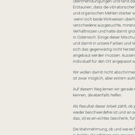
Steinmehldüngungen und fand dab
Erstaunen, dass die vibratorische
und organischen Mehlen stärker wi
wenn sich beide Wirkweisen überh
verschiedene ausgesuchte, minera
Verhältnissen und hatte damit gro
in Österreich. Einige dieser Mis
und damit in unsere Farben und Ve
sich das gegenwärtig nicht herstel
angebaut werden müssen. Ausse
individuell für den Ort angepasst 
Wir wollen damit nicht abschirm
ist zwar möglich, aber extrem aufw
Auf diesem Weg lernen wir gerade 
kennen, die ebenfalls helfen.
Als Resultat dieser Arbeit zählt, 
wieder beschwerdefrei ist und an s
das, ist es ein echtes Geschenk, fü
Die Wahrnehmung, ob und wie es fu
subjektiv. Sie erfahren eine gewisse