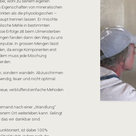
ei, wohl zu seinem eigenen
n Eigenschaften von mineralischen
rkten als die physiologischen –
aupt trennen lassen. Er mischte
lische Mehle in bestimmten
sse Erfolge zB beim Ulmensterben
chungen fanden dann den Weg zu uns
rputze. In grossen Mengen lässt
len, da einige Komponenten erst
rdem muss jede Mischung
werden.
en, sondern wandeln. Abzuschirmen
endig, teuer und nicht optimal.
neue, verblüffend einfache Mehoden
ob jemand nach einer „Wandlung“
einem Ort weiterleben kann. Gelingt
r das wir dankbar sind.
nktioniert, ist dabei 100%
 Objektivität, indem sich die