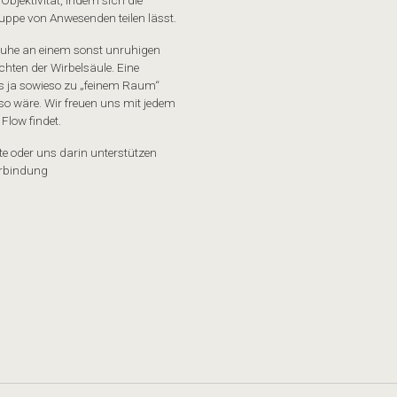
uppe von Anwesenden teilen lässt.
Ruhe an einem sonst unruhigen
chten der Wirbelsäule. Eine
 was ja sowieso zu „feinem Raum“
so wäre. Wir freuen uns mit jedem
Flow findet.
 oder uns darin unterstützen
Verbindung