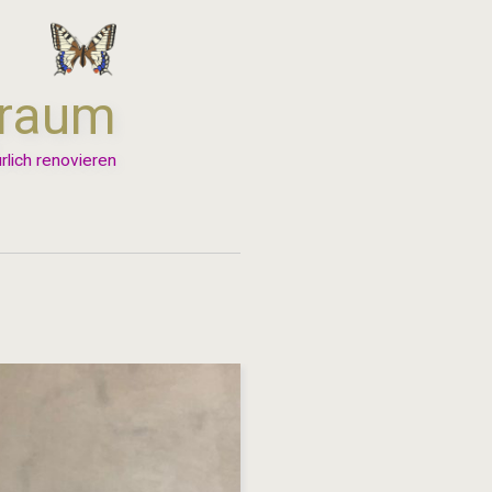
nraum
rlich renovieren