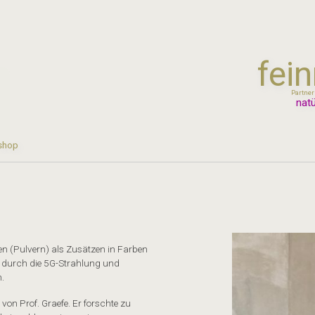
fei
Partner
natü
shop
n (Pulvern) als Zusätzen in Farben
 durch die 5G-Strahlung und
.
on Prof. Graefe. Er forschte zu