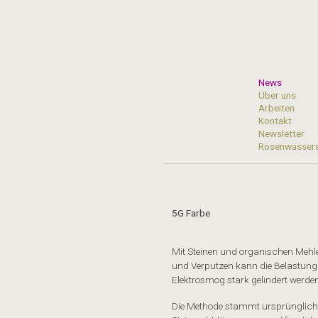
Skip
to
content
News
Über uns
Arbeiten
Kontakt
Newsletter
Rosenwasser
5G Farbe
Mit Steinen und organischen Mehle
und Verputzen kann die Belastung
Elektrosmog stark gelindert werden
Die Methode stammt ursprünglich v